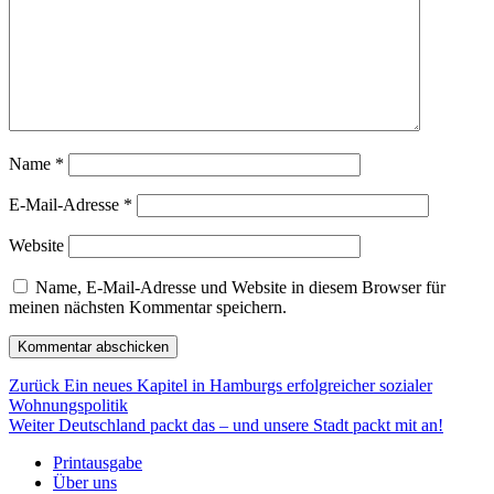
Name
*
E-Mail-Adresse
*
Website
Name, E-Mail-Adresse und Website in diesem Browser für
meinen nächsten Kommentar speichern.
Beitragsnavigation
Vorheriger
Zurück
Ein neues Kapitel in Hamburgs erfolgreicher sozialer
Beitrag:
Wohnungspolitik
Nächster
Weiter
Deutschland packt das – und unsere Stadt packt mit an!
Beitrag:
Printausgabe
Über uns