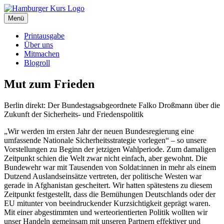
Zum
Inhalt
Menü
Hamburger Kurs
SPD Hamburg Blog
springen
Printausgabe
Über uns
Mitmachen
Blogroll
Mut zum Frieden
Berlin direkt: Der Bundestagsabgeordnete Falko Droßmann über die
Zukunft der Sicherheits- und Friedenspolitik
„Wir werden im ersten Jahr der neuen Bundesregierung eine
umfassende Nationale Sicherheitsstrategie vorlegen“ – so unsere
Vorstellungen zu Beginn der jetzigen Wahlperiode. Zum damaligen
Zeitpunkt schien die Welt zwar nicht einfach, aber gewohnt. Die
Bundewehr war mit Tausenden von Soldat:innen in mehr als einem
Dutzend Auslandseinsätze vertreten, der politische Westen war
gerade in Afghanistan gescheitert. Wir hatten spätestens zu diesem
Zeitpunkt festgestellt, dass die Bemühungen Deutschlands oder der
EU mitunter von beeindruckender Kurzsichtigkeit geprägt waren.
Mit einer abgestimmten und werteorientierten Politik wollten wir
unser Handeln gemeinsam mit unseren Partnern effektiver und