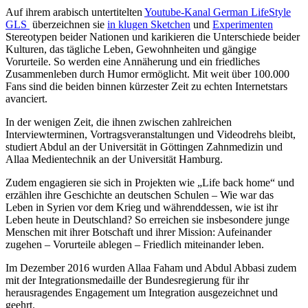
Auf ihrem arabisch untertitelten
Youtube-Kanal German LifeStyle
GLS
überzeichnen sie
in klugen Sketchen
und
Experimenten
Stereotypen beider Nationen und karikieren die Unterschiede beider
Kulturen, das tägliche Leben, Gewohnheiten und gängige
Vorurteile. So werden eine Annäherung und ein friedliches
Zusammenleben durch Humor ermöglicht. Mit weit über 100.000
Fans sind die beiden binnen kürzester Zeit zu echten Internetstars
avanciert.
In der wenigen Zeit, die ihnen zwischen zahlreichen
Interviewterminen, Vortragsveranstaltungen und Videodrehs bleibt,
studiert Abdul an der Universität in Göttingen Zahnmedizin und
Allaa Medientechnik an der Universität Hamburg.
Zudem engagieren sie sich in Projekten wie „Life back home“ und
erzählen ihre Geschichte an deutschen Schulen – Wie war das
Leben in Syrien vor dem Krieg und währenddessen, wie ist ihr
Leben heute in Deutschland? So erreichen sie insbesondere junge
Menschen mit ihrer Botschaft und ihrer Mission: Aufeinander
zugehen – Vorurteile ablegen – Friedlich miteinander leben.
Im Dezember 2016 wurden Allaa Faham und Abdul Abbasi zudem
mit der Integrationsmedaille der Bundesregierung für ihr
herausragendes Engagement um Integration ausgezeichnet und
geehrt.