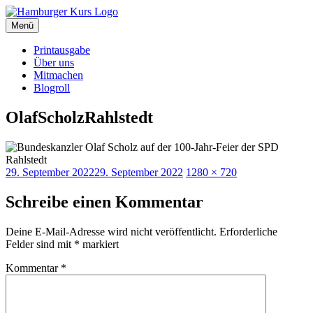
Zum
Inhalt
Menü
Hamburger Kurs
SPD Hamburg Blog
springen
Printausgabe
Über uns
Mitmachen
Blogroll
OlafScholzRahlstedt
Veröffentlicht
Originalgröße
29. September 2022
29. September 2022
1280 × 720
am
Schreibe einen Kommentar
Deine E-Mail-Adresse wird nicht veröffentlicht.
Erforderliche
Felder sind mit
*
markiert
Kommentar
*