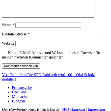
Name
*
E-Mail-Adresse
*
Website
Name, E-Mail-Adresse und Website in diesem Browser für
meinen nächsten Kommentar speichern.
Beitragsnavigation
Veröffentlicht in
Die SPD Rahlstedt wird 100 – Olaf Scholz
gratuliert
Printausgabe
Über uns
Mitmachen
Blogroll
Der
Hamburger Kurs
ist ein Blog der
SPD Hamburg
|
Impressum
|