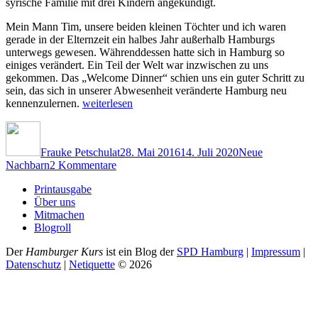
syrische Familie mit drei Kindern angekündigt.
Mein Mann Tim, unsere beiden kleinen Töchter und ich waren
gerade in der Elternzeit ein halbes Jahr außerhalb Hamburgs
unterwegs gewesen. Währenddessen hatte sich in Hamburg so
einiges verändert. Ein Teil der Welt war inzwischen zu uns
gekommen. Das „Welcome Dinner“ schien uns ein guter Schritt zu
sein, das sich in unserer Abwesenheit veränderte Hamburg neu
„Als
kennenzulernen.
weiterlesen
Gastgeber
Autor
Veröffentlicht
Kategorien
beim
am
Welcome
Frauke Petschulat
28. Mai 2016
14. Juli 2020
Neue
Dinner“
zu
Nachbarn
2 Kommentare
Als
Printausgabe
Gastgeber
Über uns
beim
Mitmachen
Welcome
Blogroll
Dinner
Der
Hamburger Kurs
ist ein Blog der
SPD Hamburg
|
Impressum
|
Datenschutz
|
Netiquette
©
2026