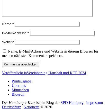
Name
*
E-Mail-Adresse
*
Website
Name, E-Mail-Adresse und Website in diesem Browser für
meinen nächsten Kommentar speichern.
Beitragsnavigation
Veröffentlicht in
Vereinbarung Haushalt und KTF 2024
Printausgabe
Über uns
Mitmachen
Blogroll
Der
Hamburger Kurs
ist ein Blog der
SPD Hamburg
|
Impressum
|
Datenschutz
|
Netiquette
©
2026