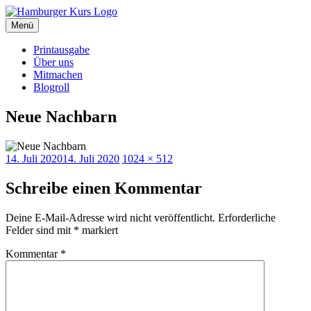
Zum
Inhalt
Menü
Hamburger Kurs
SPD Hamburg Blog
springen
Printausgabe
Über uns
Mitmachen
Blogroll
Neue Nachbarn
Veröffentlicht
Originalgröße
14. Juli 2020
14. Juli 2020
1024 × 512
am
Schreibe einen Kommentar
Deine E-Mail-Adresse wird nicht veröffentlicht.
Erforderliche
Felder sind mit
*
markiert
Kommentar
*