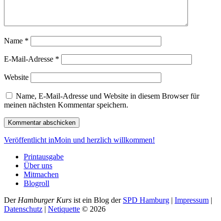
Name
*
E-Mail-Adresse
*
Website
Name, E-Mail-Adresse und Website in diesem Browser für
meinen nächsten Kommentar speichern.
Beitragsnavigation
Veröffentlicht in
Moin und herzlich willkommen!
Printausgabe
Über uns
Mitmachen
Blogroll
Der
Hamburger Kurs
ist ein Blog der
SPD Hamburg
|
Impressum
|
Datenschutz
|
Netiquette
©
2026