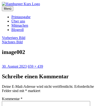
Zum
Inhalt
Menü
Hamburger Kurs
SPD Hamburg Blog
springen
Printausgabe
Über uns
Mitmachen
Blogroll
Vorheriges Bild
Nächstes Bild
image002
Veröffentlicht
Originalgröße
30. August 2023
659 × 439
am
Schreibe einen Kommentar
Deine E-Mail-Adresse wird nicht veröffentlicht.
Erforderliche
Felder sind mit
*
markiert
Kommentar
*