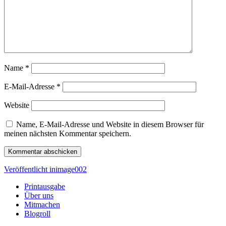
Name
*
E-Mail-Adresse
*
Website
Name, E-Mail-Adresse und Website in diesem Browser für
meinen nächsten Kommentar speichern.
Beitragsnavigation
Veröffentlicht in
image002
Printausgabe
Über uns
Mitmachen
Blogroll