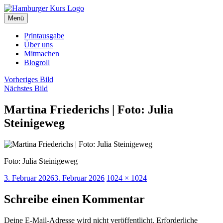
Zum
Inhalt
Menü
Hamburger Kurs
SPD Hamburg Blog
springen
Printausgabe
Über uns
Mitmachen
Blogroll
Vorheriges Bild
Nächstes Bild
Martina Friederichs | Foto: Julia
Steinigeweg
Foto: Julia Steinigeweg
Veröffentlicht
Originalgröße
3. Februar 2026
3. Februar 2026
1024 × 1024
am
Schreibe einen Kommentar
Deine E-Mail-Adresse wird nicht veröffentlicht.
Erforderliche