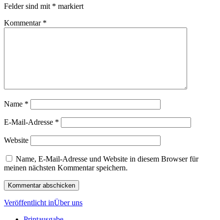
Felder sind mit
*
markiert
Kommentar
*
Name
*
E-Mail-Adresse
*
Website
Name, E-Mail-Adresse und Website in diesem Browser für
meinen nächsten Kommentar speichern.
Beitragsnavigation
Veröffentlicht in
Über uns
Printausgabe