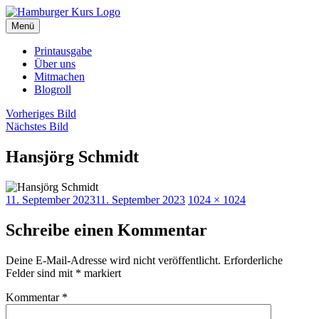
Zum
Inhalt
Menü
Hamburger Kurs
SPD Hamburg Blog
springen
Printausgabe
Über uns
Mitmachen
Blogroll
Vorheriges Bild
Nächstes Bild
Hansjörg Schmidt
Veröffentlicht
Originalgröße
11. September 2023
11. September 2023
1024 × 1024
am
Schreibe einen Kommentar
Deine E-Mail-Adresse wird nicht veröffentlicht.
Erforderliche
Felder sind mit
*
markiert
Kommentar
*