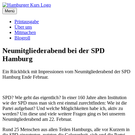
Zum
Inhalt
Menü
Hamburger Kurs
SPD Hamburg Blog
springen
Printausgabe
Über uns
Mitmachen
Blogroll
Neumitgliederabend bei der SPD
Hamburg
Ein Rückblick mit Impressionen vom Neumitgliederabend der SPD
Hamburg Ende Februar.
SPD? Wie geht das eigentlich? In einer 160 Jahre alten Institution
wie der SPD muss man sich erst einmal zurechtfinden: Wie ist die
Partei aufgebaut? Und welche Möglichkeiten habe ich, aktiv zu
werden? Um diese und viele weitere Fragen ging es bei unserem
Neumitgliederabend am 22. Februar.
Rund 25 Menschen aus allen Teilen Hamburgs, alle vor Kurzem in
die SPD eingetreten, nutzten die Gelegenheit, sich und die Partei