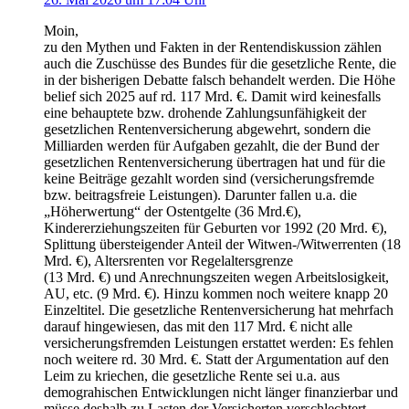
Moin,
zu den Mythen und Fakten in der Rentendiskussion zählen
auch die Zuschüsse des Bundes für die gesetzliche Rente, die
in der bisherigen Debatte falsch behandelt werden. Die Höhe
belief sich 2025 auf rd. 117 Mrd. €. Damit wird keinesfalls
eine behauptete bzw. drohende Zahlungsunfähigkeit der
gesetzlichen Rentenversicherung abgewehrt, sondern die
Milliarden werden für Aufgaben gezahlt, die der Bund der
gesetzlichen Rentenversicherung übertragen hat und für die
keine Beiträge gezahlt worden sind (versicherungsfremde
bzw. beitragsfreie Leistungen). Darunter fallen u.a. die
„Höherwertung“ der Ostentgelte (36 Mrd.€),
Kindererziehungszeiten für Geburten vor 1992 (20 Mrd. €),
Splittung übersteigender Anteil der Witwen-/Witwerrenten (18
Mrd. €), Altersrenten vor Regelaltersgrenze
(13 Mrd. €) und Anrechnungszeiten wegen Arbeitslosigkeit,
AU, etc. (9 Mrd. €). Hinzu kommen noch weitere knapp 20
Einzeltitel. Die gesetzliche Rentenversicherung hat mehrfach
darauf hingewiesen, das mit den 117 Mrd. € nicht alle
versicherungsfremden Leistungen erstattet werden: Es fehlen
noch weitere rd. 30 Mrd. €. Statt der Argumentation auf den
Leim zu kriechen, die gesetzliche Rente sei u.a. aus
demograhischen Entwicklungen nicht länger finanzierbar und
müsse deshalb zu Lasten der Versicherten verschlechtert