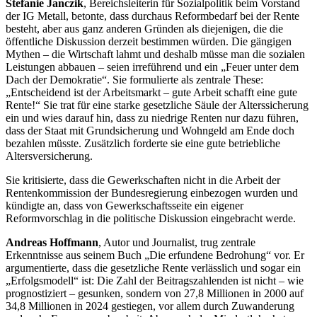
Stefanie Janczik
, Bereichsleiterin für Sozialpolitik beim Vorstand
der IG Metall, betonte, dass durchaus Reformbedarf bei der Rente
besteht, aber aus ganz anderen Gründen als diejenigen, die die
öffentliche Diskussion derzeit bestimmen würden. Die gängigen
Mythen – die Wirtschaft lahmt und deshalb müsse man die sozialen
Leistungen abbauen – seien irreführend und ein „Feuer unter dem
Dach der Demokratie“. Sie formulierte als zentrale These:
„Entscheidend ist der Arbeitsmarkt – gute Arbeit schafft eine gute
Rente!“ Sie trat für eine starke gesetzliche Säule der Alterssicherung
ein und wies darauf hin, dass zu niedrige Renten nur dazu führen,
dass der Staat mit Grundsicherung und Wohngeld am Ende doch
bezahlen müsste. Zusätzlich forderte sie eine gute betriebliche
Altersversicherung.
Sie kritisierte, dass die Gewerkschaften nicht in die Arbeit der
Rentenkommission der Bundesregierung einbezogen wurden und
kündigte an, dass von Gewerkschaftsseite ein eigener
Reformvorschlag in die politische Diskussion eingebracht werde.
Andreas Hoffmann
, Autor und Journalist, trug zentrale
Erkenntnisse aus seinem Buch „Die erfundene Bedrohung“ vor. Er
argumentierte, dass die gesetzliche Rente verlässlich und sogar ein
„Erfolgsmodell“ ist: Die Zahl der Beitragszahlenden ist nicht – wie
prognostiziert – gesunken, sondern von 27,8 Millionen in 2000 auf
34,8 Millionen in 2024 gestiegen, vor allem durch Zuwanderung