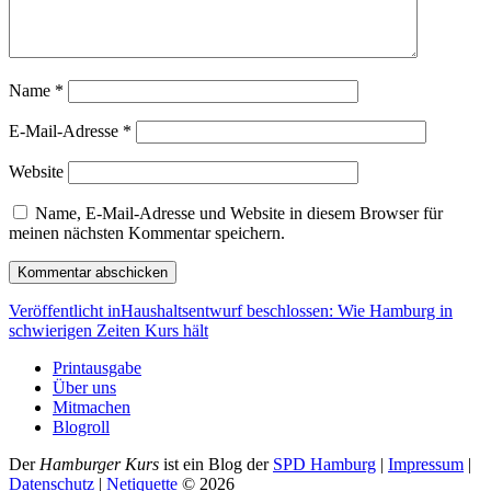
Name
*
E-Mail-Adresse
*
Website
Name, E-Mail-Adresse und Website in diesem Browser für
meinen nächsten Kommentar speichern.
Beitragsnavigation
Veröffentlicht in
Haushaltsentwurf beschlossen: Wie Hamburg in
schwierigen Zeiten Kurs hält
Printausgabe
Über uns
Mitmachen
Blogroll
Der
Hamburger Kurs
ist ein Blog der
SPD Hamburg
|
Impressum
|
Datenschutz
|
Netiquette
©
2026