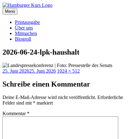
Zum
Inhalt
Menü
Hamburger Kurs
SPD Hamburg Blog
springen
Printausgabe
Über uns
Mitmachen
Blogroll
2026-06-24-lpk-haushalt
Veröffentlicht
Originalgröße
25. Juni 2026
25. Juni 2026
1024 × 512
am
Schreibe einen Kommentar
Deine E-Mail-Adresse wird nicht veröffentlicht.
Erforderliche
Felder sind mit
*
markiert
Kommentar
*