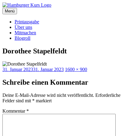
Zum
Inhalt
Menü
Hamburger Kurs
SPD Hamburg Blog
springen
Printausgabe
Über uns
Mitmachen
Blogroll
Dorothee Stapelfeldt
Veröffentlicht
Originalgröße
31. Januar 2023
31. Januar 2023
1600 × 900
am
Schreibe einen Kommentar
Deine E-Mail-Adresse wird nicht veröffentlicht.
Erforderliche
Felder sind mit
*
markiert
Kommentar
*