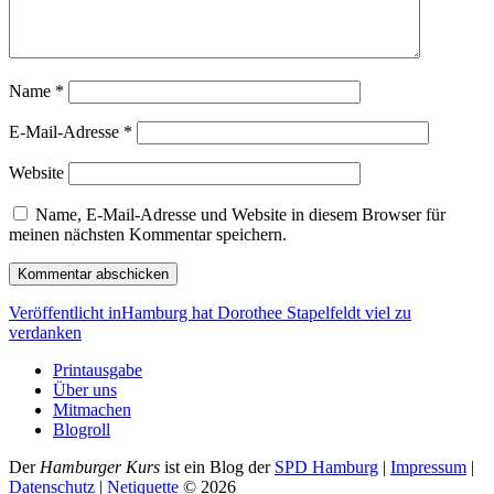
Name
*
E-Mail-Adresse
*
Website
Name, E-Mail-Adresse und Website in diesem Browser für
meinen nächsten Kommentar speichern.
Beitragsnavigation
Veröffentlicht in
Hamburg hat Dorothee Stapelfeldt viel zu
verdanken
Printausgabe
Über uns
Mitmachen
Blogroll
Der
Hamburger Kurs
ist ein Blog der
SPD Hamburg
|
Impressum
|
Datenschutz
|
Netiquette
©
2026